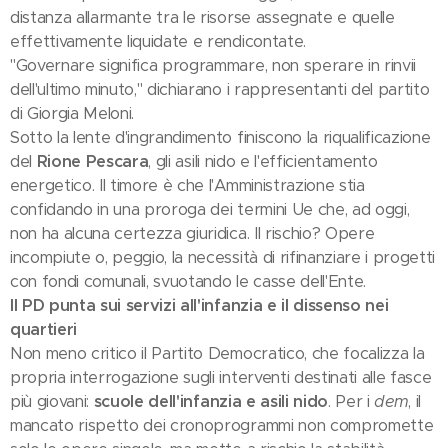
distanza allarmante tra le risorse assegnate e quelle
effettivamente liquidate e rendicontate.
"Governare significa programmare, non sperare in rinvii
dell'ultimo minuto," dichiarano i rappresentanti del partito
di Giorgia Meloni.
Sotto la lente d'ingrandimento finiscono la riqualificazione
del
Rione Pescara
, gli asili nido e l'efficientamento
energetico. Il timore è che l'Amministrazione stia
confidando in una proroga dei termini Ue che, ad oggi,
non ha alcuna certezza giuridica. Il rischio? Opere
incompiute o, peggio, la necessità di rifinanziare i progetti
con fondi comunali, svuotando le casse dell'Ente.
Il PD punta sui servizi all'infanzia e il dissenso nei
quartieri
Non meno critico il Partito Democratico, che focalizza la
propria interrogazione sugli interventi destinati alle fasce
più giovani:
scuole dell'infanzia e asili nido
. Per i
dem
, il
mancato rispetto dei cronoprogrammi non compromette