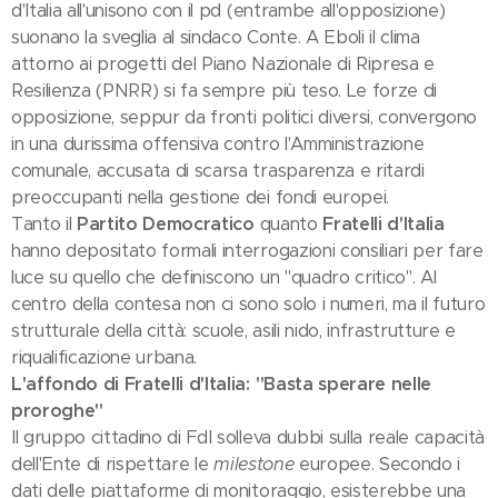
d'Italia all'unisono con il pd (entrambe all'opposizione)
suonano la sveglia al sindaco Conte. A Eboli il clima
attorno ai progetti del Piano Nazionale di Ripresa e
Resilienza (PNRR) si fa sempre più teso. Le forze di
opposizione, seppur da fronti politici diversi, convergono
in una durissima offensiva contro l'Amministrazione
comunale, accusata di scarsa trasparenza e ritardi
preoccupanti nella gestione dei fondi europei.
Tanto il
Partito Democratico
quanto
Fratelli d'Italia
hanno depositato formali interrogazioni consiliari per fare
luce su quello che definiscono un "quadro critico". Al
centro della contesa non ci sono solo i numeri, ma il futuro
strutturale della città: scuole, asili nido, infrastrutture e
riqualificazione urbana.
L'affondo di Fratelli d'Italia: "Basta sperare nelle
proroghe"
Il gruppo cittadino di FdI solleva dubbi sulla reale capacità
dell'Ente di rispettare le
milestone
europee. Secondo i
dati delle piattaforme di monitoraggio, esisterebbe una