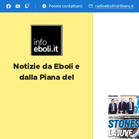
Potete contattarci
radioeboli1@libero.it
Notizie da Eboli e
dalla Piana del
Sele