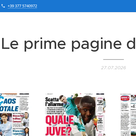
+39 377 5740972
Le prime pagine d
27.07.2026