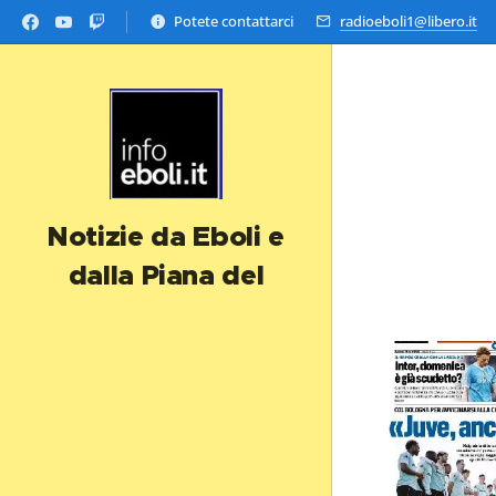
Potete contattarci
radioeboli1@libero.it
Notizie da Eboli e
dalla Piana del
Sele