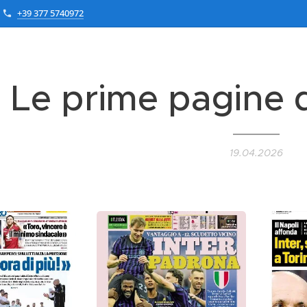
+39 377 5740972
Le prime pagine d
19.04.2026