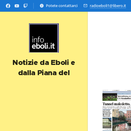
Potete contattarci
radioeboli1@libero.it
Notizie da Eboli e
dalla Piana del
Sele