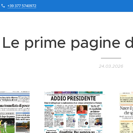
+39 377 5740972
Le prime pagine 
24.03.2026