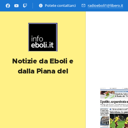
Potete contattarci
radioeboli1@libero.it
Notizie da Eboli e
dalla Piana del
Sele