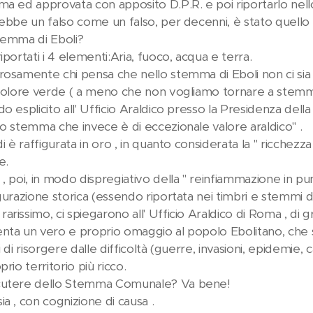
ma ed approvata con apposito D.P.R. e poi riportarlo nel
ebbe un falso come un falso, per decenni, è stato quello "
temma di Eboli?
iportati i 4 elementi:Aria, fuoco, acqua e terra.
osamente chi pensa che nello stemma di Eboli non ci sia il 
 colore verde ( a meno che non vogliamo tornare a stemmi p
o esplicito all' Ufficio Araldico presso la Presidenza dell
no stemma che invece è di eccezionale valore araldico" .
di è raffigurata in oro , in quanto considerata la " ricchez
e.
 , poi, in modo dispregiativo della " reinfiammazione in p
gurazione storica (essendo riportata nei timbri e stemmi de
rissimo, ci spiegarono all' Ufficio Araldico di Roma , di g
nta un vero e proprio omaggio al popolo Ebolitano, che sec
 di risorgere dalle difficoltà (guerre, invasioni, epidemie, c
prio territorio più ricco.
cutere dello Stemma Comunale? Va bene!
a , con cognizione di causa .