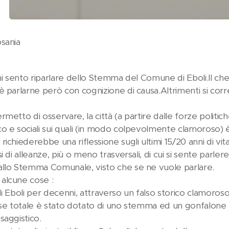
sania
rni sento riparlare dello Stemma del Comune di Eboli.Il c
 parlarne però con cognizione di causa.Altrimenti si corre i
etto di osservare, la città (a partire dalle forze politiche e
o e sociali sui quali (in modo colpevolmente clamoroso) 
ichiederebbe una riflessione sugli ultimi 15/20 anni di vita
i di alleanze, più o meno trasversali, di cui si sente parler
llo Stemma Comunale, visto che se ne vuole parlare.
alcune cose :
di Eboli per decenni, attraverso un falso storico clamoros
sse totale è stato dotato di uno stemma ed un gonfalone 
saggistico.