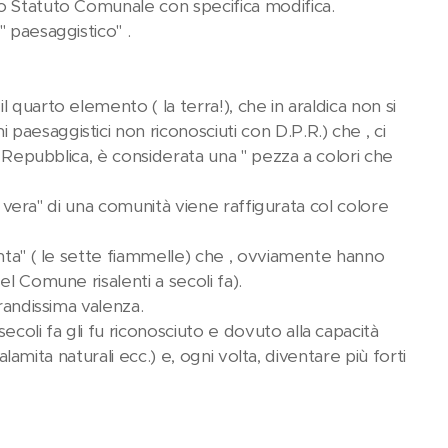
lo Statuto Comunale con specifica modifica.
 paesaggistico" .
quarto elemento ( la terra!), che in araldica non si
aesaggistici non riconosciuti con D.P.R.) che , ci
a Repubblica, è considerata una " pezza a colori che
za vera" di una comunità viene raffigurata col colore
unta" ( le sette fiammelle) che , ovviamente hanno
l Comune risalenti a secoli fa).
randissima valenza.
oli fa gli fu riconosciuto e dovuto alla capacità
alamita naturali ecc.) e, ogni volta, diventare più forti