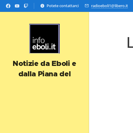
Potete contattarci
radioeboli1@libero.it
Notizie da Eboli e
dalla Piana del
Sele