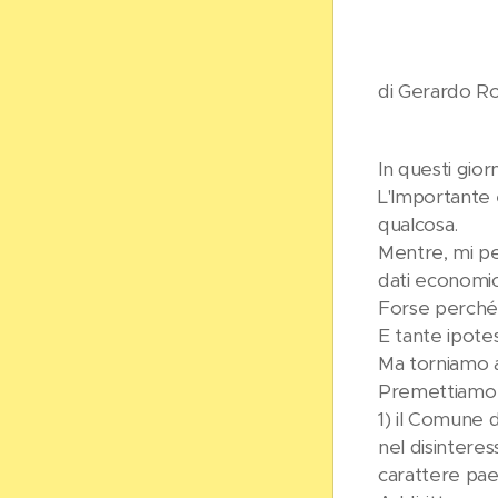
di Gerardo Ro
In questi gio
L'Importante è
qualcosa.
Mentre, mi perm
dati economic
Forse perché r
E tante ipotes
Ma torniamo a
Premettiamo 
1) il Comune 
nel disintere
carattere pae