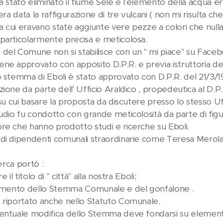
a stato eliminato il fiume Sele e l'elemento della acqua e
era data la raffigurazione di tre vulcani ( non mi risulta che 
 a cui eravano state aggiunte vere pezze a colori che nulla
particolarmente precisa e meticolosa.
del Comune non si stabilisce con un " mi piace" su Faceb
ne approvato con apposito D.P.R. e previa istruttoria dell
o stemma di Eboli è stato approvato con D.P.R. del 21/3/1
ione da parte dell' Ufficio Araldico , propedeutica al D.P.
 su cui basare la proposta da discutere presso lo stesso Uff
tudio fu condotto con grande meticolosità da parte di f
re che hanno prodotto studi e ricerche su Eboli.
di dipendenti comunali straordinarie come Teresa Merola
cerca portò :
 il titolo di " città" alla nostra Eboli;
cimento dello Stemma Comunale e del gonfalone .
 riportato anche nello Statuto Comunale.
entuale modifica dello Stemma deve fondarsi su elementi 