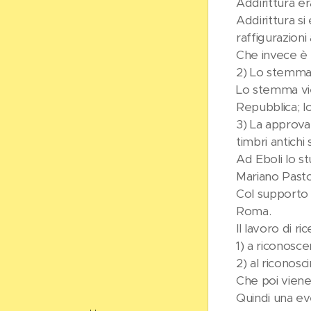
Addirittura er
Addirittura si 
raffigurazioni
Che invece è 
2) Lo stemma 
Lo stemma vie
Repubblica; l
3) La approvaz
timbri antichi
Ad Eboli lo s
Mariano Pasto
Col supporto 
Roma.
Il lavoro di ri
1) a riconoscere
2) al riconos
Che poi viene
Quindi una ev