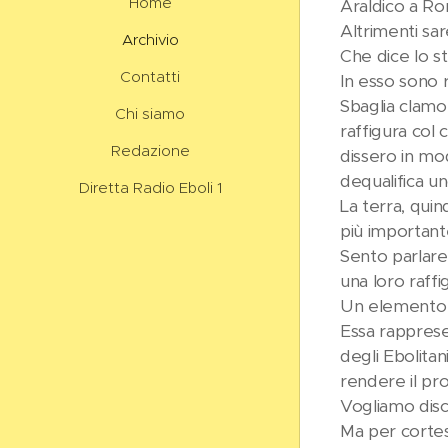
Home
Araldico a Ro
Altrimenti sar
Archivio
Che dice lo s
Contatti
In esso sono r
Sbaglia clamor
Chi siamo
raffigura col
Redazione
dissero in mod
dequalifica u
Diretta Radio Eboli 1
La terra, quin
più important
Sento parlare
una loro raffi
Un elemento ra
Essa rapprese
degli Ebolitani
rendere il pro
Vogliamo dis
Ma per cortesi