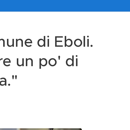
une di Eboli.
e un po' di
a."