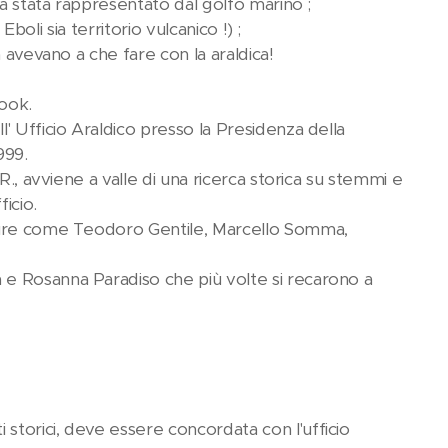
ra stata rappresentato dal golfo marino ;
Eboli sia territorio vulcanico !) ;
 avevano a che fare con la araldica!
ook.
' Ufficio Araldico presso la Presidenza della
999.
R., avviene a valle di una ricerca storica su stemmi e
icio.
igure come Teodoro Gentile, Marcello Somma,
 e Rosanna Paradiso che più volte si recarono a
storici, deve essere concordata con l'ufficio