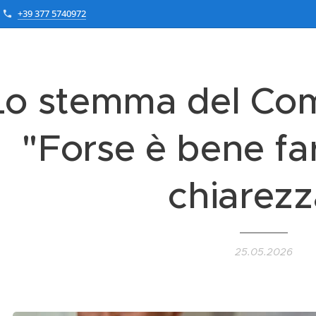
+39 377 5740972
Lo stemma del Com
"Forse è bene far
chiarezz
25.05.2026