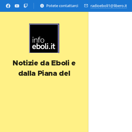
Potete contattarci
radioeboli1@libero.it
Notizie da Eboli e
dalla Piana del
Sele