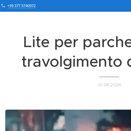
+39 377 5740972
Lite per parch
travolgimento 
01.06.2026