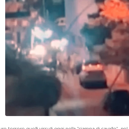
ro terrore quelli vissuti oggi nella "ciampa di cavallo" n