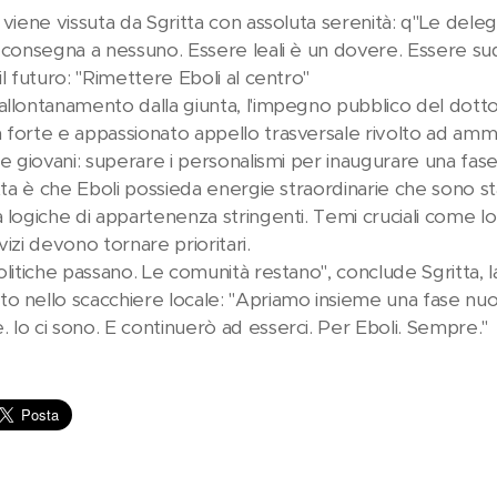
 viene vissuta da Sgritta con assoluta serenità: q"Le deleghe
 consegna a nessuno. Essere leali è un dovere. Essere sudd
il futuro: "Rimettere Eboli al centro"
llontanamento dalla giunta, l'impegno pubblico del dottor 
forte e appassionato appello trasversale rivolto ad amminis
 e giovani: superare i personalismi per inaugurare una fas
ritta è che Eboli possieda energie straordinarie che sono 
 logiche di appartenenza stringenti. Temi cruciali come lo sv
vizi devono tornare prioritari.
politiche passano. Le comunità restano", conclude Sgritta,
o nello scacchiere locale: "Apriamo insieme una fase nuov
 Io ci sono. E continuerò ad esserci. Per Eboli. Sempre."