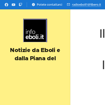
Potete contattarci
radioeboli1@libero.it
I
Notizie da Eboli e
dalla Piana del
Sele