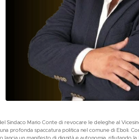
del Sindaco Mario Conte di revocare le deleghe al Vicesind
una profonda spaccatura politica nel comune di Eboli. Con 
o lancia un manifesto di dignità e autonomia, rifiutando la