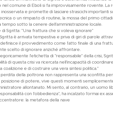
ico nel comune di Eboli si fa improvvisamente rovente. La r
 inosservata e promette di lasciare strascichi importanti 
ecnica o un rimpasto di routine, la mossa del primo cittadi
 tempo sotto la cenere dell'amministrazione locale.
di Sgritta: "Una frattura che si voleva ignorare"
 Sgritta è arrivata tempestiva e priva di giri di parole att
efinisce il provvedimento come l'atto finale di una frattu
te scelto di ignorare anziché affrontare.
egoricamente l'etichetta di "responsabile" della crisi, Sgri
lità di questa crisi va ricercata nell'incapacità di coordin
la coalizione e di costruire una vera sintesi politica."
a perdita della poltrona non rappresenta una sconfitta per
 posizione di potere, vive questi momenti semplicement
istratore allontanato. Mi sento, al contrario, un uomo lib
responsabilità con l'obbedienza", ha incalzato l'ormai ex ass
centratore: la metafora della nave