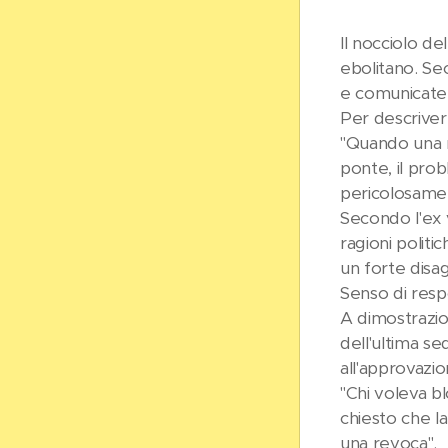
Il nocciolo de
ebolitano. Sec
e comunicate a
Per descriver
"Quando una n
ponte, il prob
pericolosamen
Secondo l'ex v
ragioni polit
un forte disag
Senso di respo
A dimostrazion
dell'ultima s
all'approvazio
"Chi voleva b
chiesto che l
una revoca".