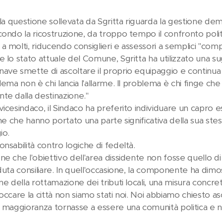
lla questione sollevata da Sgritta riguarda la gestione dem
ondo la ricostruzione, da troppo tempo il confronto politi
 molti, riducendo consiglieri e assessori a semplici "comp
e lo stato attuale del Comune, Sgritta ha utilizzato una 
ave smette di ascoltare il proprio equipaggio e continua
lema non è chi lancia l'allarme. Il problema è chi finge che
te dalla destinazione."
icesindaco, il Sindaco ha preferito individuare un capro es
iche che hanno portato una parte significativa della sua
io.
nsabilità contro logiche di fedeltà.
e che l'obiettivo dell'area dissidente non fosse quello di "b
eduta consiliare. In quell'occasione, la componente ha di
ne della rottamazione dei tributi locali, una misura concret
loccare la città non siamo stati noi. Noi abbiamo chiesto 
a maggioranza tornasse a essere una comunità politica e n