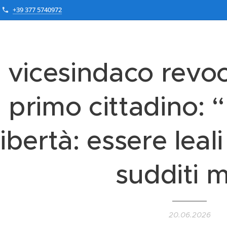
+39 377 5740972
l vicesindaco revoc
primo cittadino: “
libertà: essere leal
sudditi m
20.06.2026