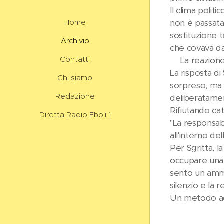
Il clima polit
non è passata
Home
sostituzione t
Archivio
che covava da
Contatti
😡La reazione 
La risposta di
Chi siamo
sorpreso, ma d
Redazione
deliberatamen
Rifiutando cat
Diretta Radio Eboli 1
"La responsabi
all'interno del
Per Sgritta, l
occupare una
sento un ammin
silenzio e la 
Un metodo ac
🛟