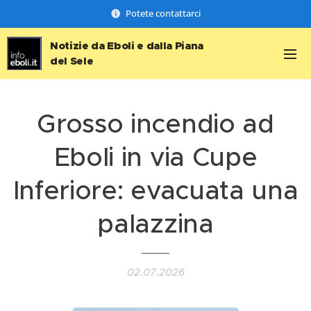
Potete contattarci
Notizie da Eboli e dalla Piana
del Sele
Grosso incendio ad
Eboli in via Cupe
Inferiore: evacuata una
palazzina
02.07.2026