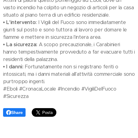
Attimi di paura questo pomeriggio ad Eboli, dove un
vasto incendio ha colpito un negozio di articoli per la casa
situato al piano terra di un edificio residenziale.
• L'intervento:
I Vigili del Fuoco sono immediatamente
giunti sul posto e sono tuttora al lavoro per domare le
fiamme e mettere in sicurezza l'intera area.
• La sicurezza:
A scopo precauzionale, i Carabinieri
hanno tempestivamente provveduto a far evacuare tutti i
residenti della palazzina.
• I danni:
Fortunatamente non si registrano feriti o
intossicati, ma i danni materiali all'attività commerciale sono
purtroppo ingenti.
#Eboli #CronacaLocale #Incendio #VigiliDelFuoco
#Sicurezza
Share