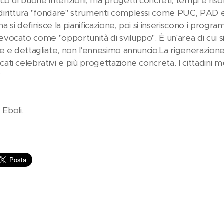
co di buone intenzioni, ma progetti concreti, tempi e ris
rittura "fondare" strumenti complessi come PUC, PAD e M
ma si definisce la pianificazione, poi si inseriscono i progra
ocato come "opportunità di sviluppo". È un'area di cui s
e e dettagliate, non l'ennesimo annuncio.La rigenerazion
ti celebrativi e più progettazione concreta. I cittadini m
?
a. Eboli.