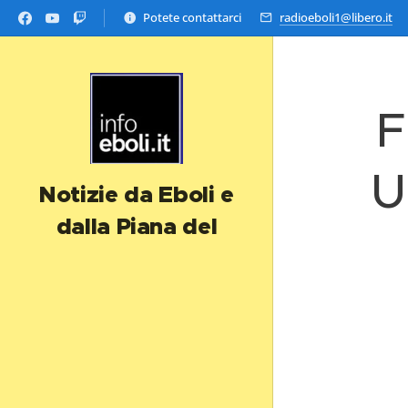
Potete contattarci
radioeboli1@libero.it
F
U
Notizie da Eboli e
dalla Piana del
Sele