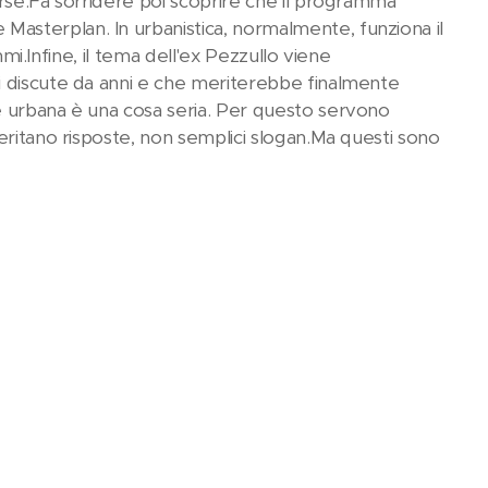
orse.Fa sorridere poi scoprire che il programma
asterplan. In urbanistica, normalmente, funziona il
mmi.Infine, il tema dell'ex Pezzullo viene
i discute da anni e che meriterebbe finalmente
e urbana è una cosa seria. Per questo servono
eritano risposte, non semplici slogan.Ma questi sono