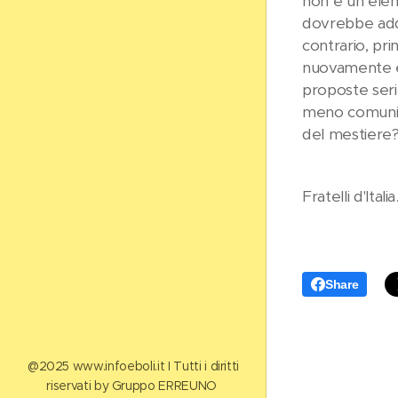
non è un elen
dovrebbe addi
contrario, pri
nuovamente ev
proposte seri
meno comunica
del mestiere
Fratelli d'Itali
Share
​@2025 www.infoeboli.it I Tutti i diritti
riservati by Gruppo ERREUNO