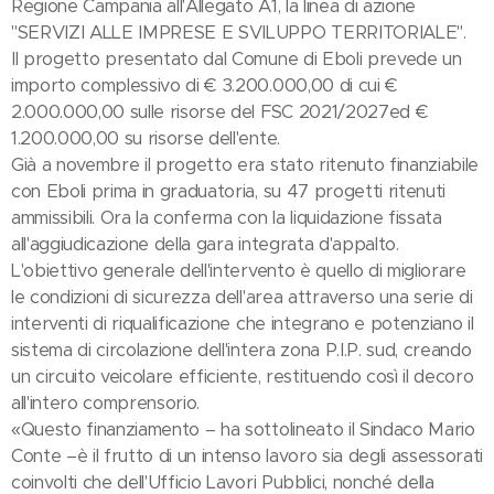
Regione Campania all'Allegato A1, la linea di azione
"SERVIZI ALLE IMPRESE E SVILUPPO TERRITORIALE".
Il progetto presentato dal Comune di Eboli prevede un
importo complessivo di € 3.200.000,00 di cui €
2.000.000,00 sulle risorse del FSC 2021/2027ed €
1.200.000,00 su risorse dell'ente.
Già a novembre il progetto era stato ritenuto finanziabile
con Eboli prima in graduatoria, su 47 progetti ritenuti
ammissibili. Ora la conferma con la liquidazione fissata
all'aggiudicazione della gara integrata d'appalto.
L'obiettivo generale dell'intervento è quello di migliorare
le condizioni di sicurezza dell'area attraverso una serie di
interventi di riqualificazione che integrano e potenziano il
sistema di circolazione dell'intera zona P.I.P. sud, creando
un circuito veicolare efficiente, restituendo così il decoro
all'intero comprensorio.
«Questo finanziamento – ha sottolineato il Sindaco Mario
Conte –è il frutto di un intenso lavoro sia degli assessorati
coinvolti che dell'Ufficio Lavori Pubblici, nonché della