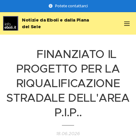
Potete contattarci
Notizie da Eboli e dalla Piana
del Sele
👷 FINANZIATO IL
PROGETTO PER LA
RIQUALIFICAZIONE
STRADALE DELL'AREA
P.I.P..
18.06.2026