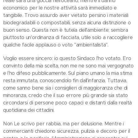
reale sarà una goccia nell'oceano, mentre il danno
economico per le nostre attività sarà immediato e
tangibile. Trovo assurdo aver vietato persino i materiali
biodegradabili o compostabili, senza alcuna distinzione o
buon senso. Questa non è tutela dell'ambiente; sembra
piuttosto un'ordinanza di facciata, utile solo a raccogliere
qualche facile applauso o voto "ambientalista".
Voglio essere sincero: io questo Sindaco l'ho votato. Ero
convinto della mia scelta, non me ne sono mai vergognato
e l'ho difeso pubblicamente. Sul piano umano la mia stima
resta immutata, conoscendolo fin dall'infanzia. Tuttavia,
come sanno bene sia i consiglieri di maggioranza che di
minoranza, credo che il suo errore più grande sia stato
circondarsi di persone poco capaci e distanti dalla realtà
quotidiana dei cittadini.
Non Le scrivo per rabbia, ma per delusione. Mentre i
commercianti chiedono sicurezza, pulizia e decoro per il