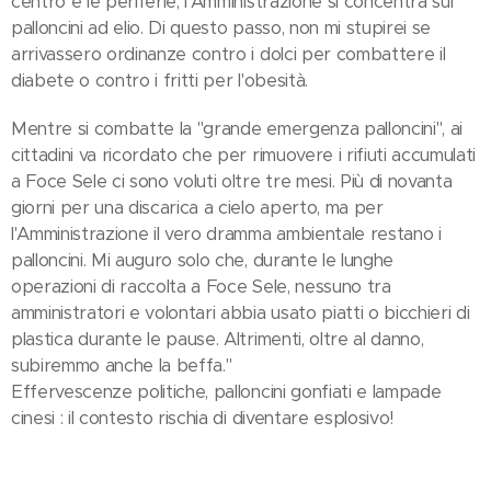
centro e le periferie, l'Amministrazione si concentra sui
palloncini ad elio. Di questo passo, non mi stupirei se
arrivassero ordinanze contro i dolci per combattere il
diabete o contro i fritti per l'obesità.
Mentre si combatte la "grande emergenza palloncini", ai
cittadini va ricordato che per rimuovere i rifiuti accumulati
a Foce Sele ci sono voluti oltre tre mesi. Più di novanta
giorni per una discarica a cielo aperto, ma per
l'Amministrazione il vero dramma ambientale restano i
palloncini. Mi auguro solo che, durante le lunghe
operazioni di raccolta a Foce Sele, nessuno tra
amministratori e volontari abbia usato piatti o bicchieri di
plastica durante le pause. Altrimenti, oltre al danno,
subiremmo anche la beffa."
Effervescenze politiche, palloncini gonfiati e lampade
cinesi : il contesto rischia di diventare esplosivo!