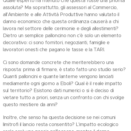
Quale esperto ha ritenuto che questa fosse una priorità
assoluta? Ma soprattutto, gli assessori al Commercio,
all'Ambiente e alle Attività Produttive hanno valutato il
danno economico che questa ordinanza causerà a chi
lavora nel settore delle cerimonie e degli allestimenti?
Dietro un semplice palloncino non c'è solo un elemento
decorativo: ci sono fornitori, negozianti, famiglie e
lavoratori onesti che pagano le tasse e la TARI.
Ci sono domande concrete che meriterebbero una
risposta: prima di firmare, è stato fatto uno studio serio?
Quanti palloncini e quante lanterne vengono lanciati
mediamente ogni giorno a Eboli? Qual è il reale impatto
sul territorio? Esistono dati numerici o si è deciso di
vietare tutto a priori, senza un confronto con chi svolge
questo mestiere da anni?
Inoltre, che senso ha questa decisione se nei comuni
limitrofi il lancio resta consentito? L'impatto ecologico